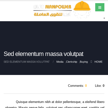
Sed elementum massa volutpat
SED ELEMENTUM MASSA VOLUTPAT
Media
,
Clerkship
,
Buying
HOME
Comments:
0
Like:
0
Quisque elementum nibh at dolor pellentesque, a eleifend libero
pharetra. Mauris neque felis, volutpat nec ullamcorper eget, sagittis vel