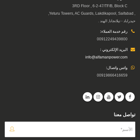
3RD Floor , 6-2-47/TF/B, Block C
, Yeturu Towers, AC Guards, Lakdikapool, Saifabad,
حيدراباد - تيلانجانا, الهند .
رقم خدمة العملاء:
00912249439800
البريد الإلكتروني :
info@alfamanpower.com
واتس واتصال:
00919866416659
تواصل معنا