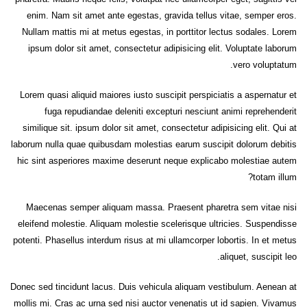
enim. Nam sit amet ante egestas, gravida tellus vitae, semper eros.
Nullam mattis mi at metus egestas, in porttitor lectus sodales. Lorem
ipsum dolor sit amet, consectetur adipisicing elit. Voluptate laborum
vero voluptatum.
Lorem quasi aliquid maiores iusto suscipit perspiciatis a aspernatur et
fuga repudiandae deleniti excepturi nesciunt animi reprehenderit
similique sit. ipsum dolor sit amet, consectetur adipisicing elit. Qui at
laborum nulla quae quibusdam molestias earum suscipit dolorum debitis
hic sint asperiores maxime deserunt neque explicabo molestiae autem
totam illum?
Maecenas semper aliquam massa. Praesent pharetra sem vitae nisi
eleifend molestie. Aliquam molestie scelerisque ultricies. Suspendisse
potenti. Phasellus interdum risus at mi ullamcorper lobortis. In et metus
aliquet, suscipit leo.
Donec sed tincidunt lacus. Duis vehicula aliquam vestibulum. Aenean at
mollis mi. Cras ac urna sed nisi auctor venenatis ut id sapien. Vivamus