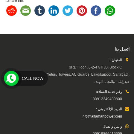
Share this...
اتصل بنا
العنوان :
3RD Floor , 6-2-47/TF/B, Block C
, Yeturu Towers, AC Guards, Lakdikapool, Saifabad,
CALL NOW
حيدراباد - تيلانجانا, الهند .
رقم خدمة العملاء:
00912249439800
البريد الإلكتروني :
info@alfamanpower.com
واتس واتصال:
00919866416659