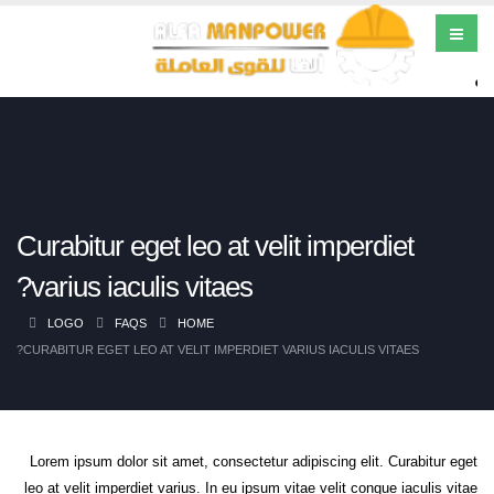
Curabitur eget leo at velit imperdiet
varius iaculis vitaes?
LOGO
FAQS
HOME
CURABITUR EGET LEO AT VELIT IMPERDIET VARIUS IACULIS VITAES?
Lorem ipsum dolor sit amet, consectetur adipiscing elit. Curabitur eget
leo at velit imperdiet varius. In eu ipsum vitae velit congue iaculis vitae