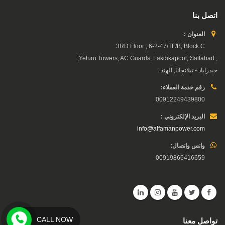
اتصل بنا
العنوان :
3RD Floor , 6-2-47/TF/B, Block C
, Yeturu Towers, AC Guards, Lakdikapool, Saifabad,
حيدراباد - تيلانجانا, الهند .
رقم خدمة العملاء:
00912249439800
البريد الإلكتروني :
info@alfamanpower.com
واتس واتصال:
00919866416659
CALL NOW
تواصل معنا