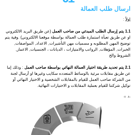
ارسال طلب العمالة
إ
اولاً
:
ا
ن
1.1 يتم إرسال الطلب المبدئي من صاحب العمل
(عن طريق البريد الالكتروني
ا
او عن طريق تعبأة استمارة طلب العمالة بواسطة موقعنا الالكتروني) .وفية يتم
ا
توضيح المھن المطلوبه و مسميات مهن التأشيرات, الاعداد, المواصفات,
الخبرات, المؤهلات, الرواتب والامتيازات ، الديانات ، الجنسيات, الاعمار,
ثا
الشروط والخ
ب
ك
2.1 يتم تحديد طريقة اختيار العمالة النهائي بواسطة صاحب العمل
: وذلك إما
ق
عن طريق مقابلات مرئية بالوسائط المتعدده سكايب وغيرها او أرسال لجنة
ا
من الشركة صاحب العمل للقيام بالمقابلات الشخصية و الاختيار النهائي أو
و
توكيل شركتنا للقيام بعملية المقابلات و الاختيارات النهائية.
(
ثانيا
:
ا
1.2إرسال الوثائق المطلوبة
(تختلف الوثائق المطلوبه من دولة الي دولة نذكر
اهمها)
1- خطاب الطلب (الطلب الرسمي النهائي المتفق علية).