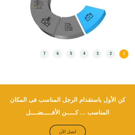
2- بيانات النظام الالي للهجرة الهندية لصاحب العمل (اسم المستخدم الصادر
من نظام الالي ايماجريت والسفاره الهندية في بلد صاحب العمل مره كل 5
سنوات وهو إجراء مستحدث روتيني إجباري )
3- التفويض الالكتروني للمملكة العربية السعودية , صورة كوتة تصريح العمل
لبقية دول مجلس التعاون الخلجي , المأذونيات لسلطنة عمان .
2.2 تحديد جدول المقابلات النهائية
: و ذلك اذا تم التوصل الي طريقة الاختيار
بواسطة ارسال لجنة من صاحب العمل للقيام بالمقابلات النهائية او المقابلات
المرئية (عادة تتم خلال 4 ايام الي 7 ايام من تاريخ استلامنا الوثائق المطلوبة).
اضغط هنا للمزيد من المعلومات حول الوثائق المطلوبة
كن الأول باستقدام الرجل المناسب فى المكان
المناسب ... كـــــن الأفـــــضــــل
اتصل الأن